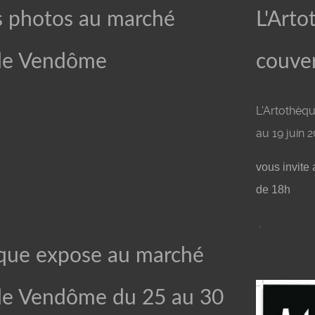
 photos au marché
L'Art
de Vendôme
couve
L'Artothèq
au 19 juin 2
vous invite 
de 18h
.
èque expose au marché
de Vendôme du 25 au 30