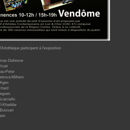
l'Artothèque participent à l'exposition
omas-Dufresne
Icart
au-Peter
Petrova-Milhem
MAgen
chard
ueguen
carciello
l-Khaddar
Buissart
aün