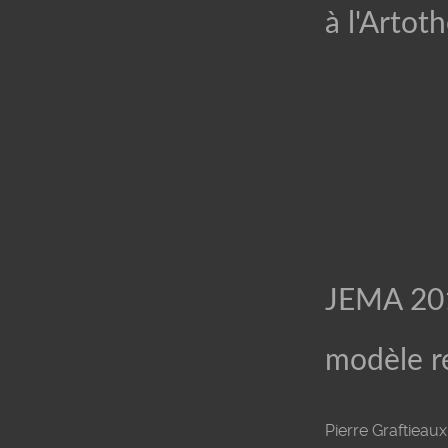
à l'Artot
JEMA 201
modèle ré
Pierre Graftieau