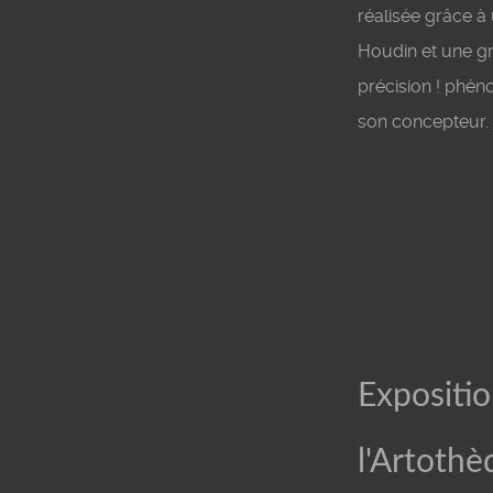
réalisée grâce à
Houdin et une g
précision ! phéno
son concepteur. 
Expositio
l'Artoth