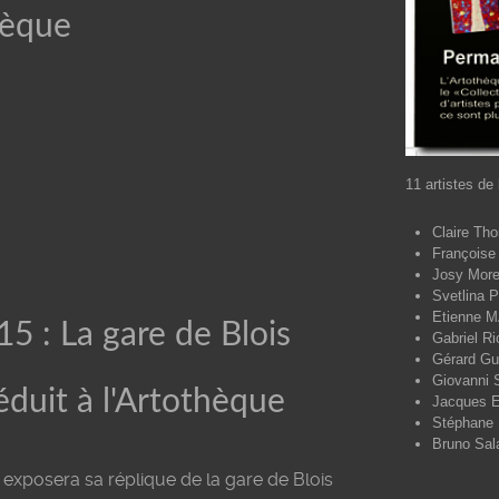
hèque
11 artistes de 
Claire Th
Françoise 
Josy More
Svetlina 
Etienne 
5 : La gare de Blois
Gabriel Ri
Gérard G
Giovanni S
duit à l'Artothèque
Jacques E
Stéphane 
Bruno Sal
x exposera sa réplique de la gare de Blois